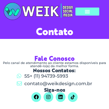
Sobre Nós
Nossas Soluções
Contato
Fale Conosco
Pelo canal de atendimento ao cliente estamos disponíveis para
atendê-lo(a) da melhor forma.
Nossos Contatos:
55+ (11) 94739-5993
contato@weikdesign.com.br
Siga-nos