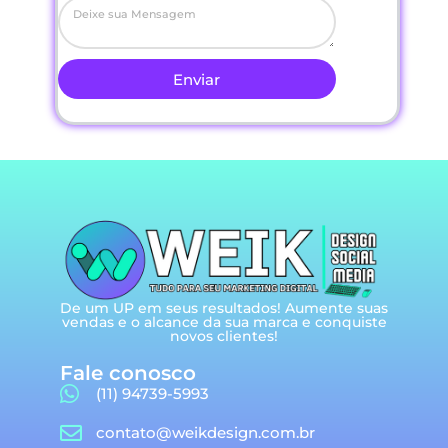
Enviar
De um UP em seus resultados! Aumente suas
vendas e o alcance da sua marca e conquiste
novos clientes!
Fale conosco​
(11) 94739-5993
contato@weikdesign.com.br